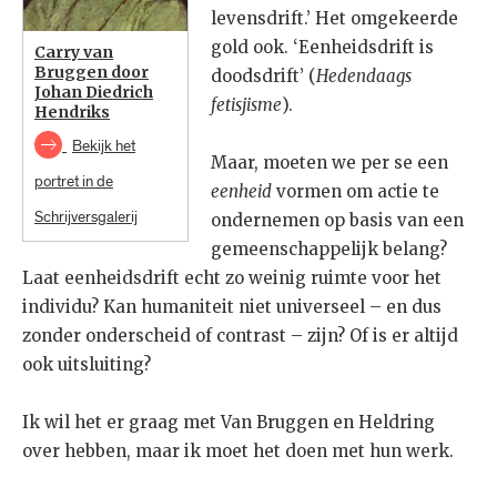
levensdrift.’ Het omgekeerde
gold ook. ‘Eenheidsdrift is
Carry van
Bruggen door
doodsdrift’ (
Hedendaags
Johan Diedrich
fetisjisme
).
Hendriks
Bekijk het
Maar, moeten we per se een
portret in de
eenheid
vormen om actie te
Schrijversgalerij
ondernemen op basis van een
gemeenschappelijk belang?
Laat eenheidsdrift echt zo weinig ruimte voor het
individu? Kan humaniteit niet universeel – en dus
zonder onderscheid of contrast – zijn? Of is er altijd
ook uitsluiting?
Ik wil het er graag met Van Bruggen en Heldring
over hebben, maar ik moet het doen met hun werk.