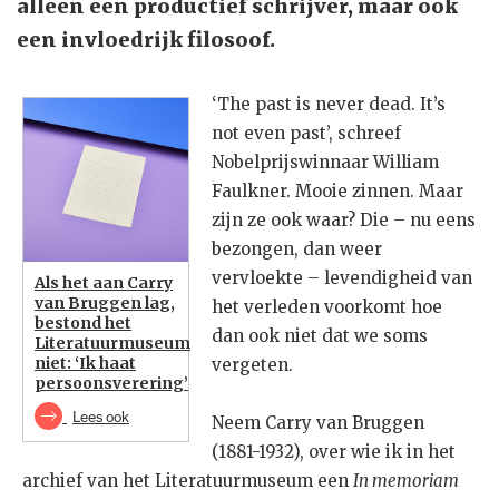
alleen een productief schrijver, maar ook
een invloedrijk filosoof.
‘The past is never dead. It’s
not even past’, schreef
Nobelprijswinnaar William
Faulkner. Mooie zinnen. Maar
zijn ze ook waar? Die – nu eens
bezongen, dan weer
vervloekte – levendigheid van
Als het aan Carry
van Bruggen lag,
het verleden voorkomt hoe
bestond het
dan ook niet dat we soms
Literatuurmuseum
niet: ‘Ik haat
vergeten.
persoonsverering’
Lees ook
Neem Carry van Bruggen
(1881-1932), over wie ik in het
archief van het Literatuurmuseum een
In memoriam