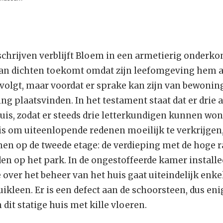
hrijven verblijft Bloem in een armetierig onderko
aan dichten toekomt omdat zijn leefomgeving hem a
olgt, maar voordat er sprake kan zijn van bewonin
ng plaatsvinden. In het testament staat dat er dri
uis, zodat er steeds drie letterkundigen kunnen w
is om uiteenlopende redenen moeilijk te verkrijge
emen op de tweede etage: de verdieping met de hoge 
en op het park. In de ongestoffeerde kamer installeert
 over het beheer van het huis gaat uiteindelijk enk
kleen. Er is een defect aan de schoorsteen, dus enig
 dit statige huis met kille vloeren.