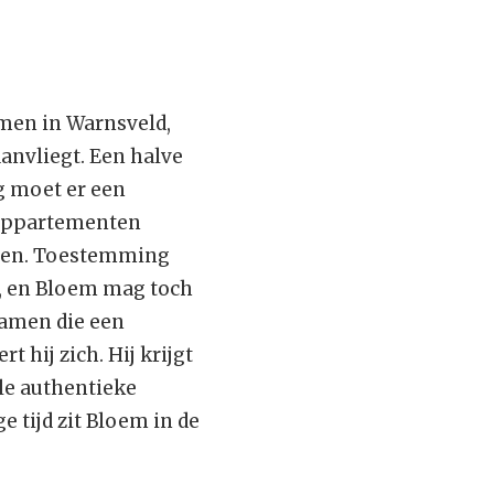
men in Warnsveld,
anvliegt. Een halve
g moet er een
e appartementen
onen. Toestemming
n, en Bloem mag toch
ramen die een
 hij zich. Hij krijgt
ele authentieke
e tijd zit Bloem in de