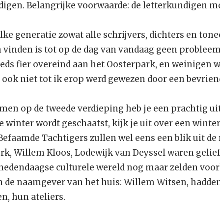
ndigen. Belangrijke voorwaarde: de letterkundigen m
ke generatie zowat alle schrijvers, dichters en tonee
 vinden is tot op de dag van vandaag geen probleem
eeds fier overeind aan het Oosterpark, en weinigen 
lf ook niet tot ik erop werd gewezen door een bevriend
men op de tweede verdieping heb je een prachtig uit
 de winter wordt geschaatst, kijk je uit over een win
efaamde Tachtigers zullen wel eens een blik uit d
rk, Willem Kloos, Lodewijk van Deyssel waren gelie
 hedendaagse culturele wereld nog maar zelden voor
 en de naamgever van het huis: Willem Witsen, hadde
n, hun ateliers.