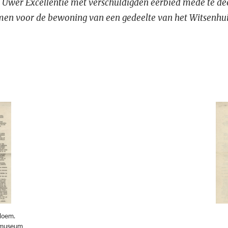
r, Uwer Excellentie met verschuldigden eerbied mede te dee
en voor de bewoning van een gedeelte van het Witsenhu
loem.
urmuseum