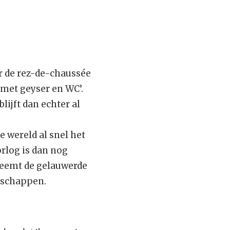
r de rez-de-chaussée
met geyser en WC’.
ijft dan echter al
 wereld al snel het
rlog is dan nog
 neemt de gelauwerde
nschappen.