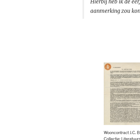
Hierbij heb ik de ee
aanmerking zou kom
Wooncontract J.C. B
Collectie: Literatu