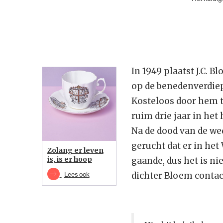
In 1949 plaatst J.C.
op de benedenverdiep
Kosteloos door hem te
ruim drie jaar in het 
Na de dood van de wed
gerucht dat er in he
Zolang er leven
is, is er hoop
gaande, dus het is ni
Lees ook
dichter Bloem contac