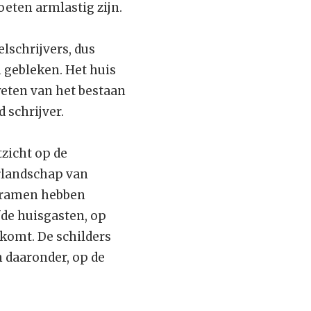
oeten armlastig zijn.
lschrijvers, dus
 gebleken. Het huis
weten van het bestaan
 schrijver.
zicht op de
terlandschap van
e ramen hebben
fde huisgasten, op
komt. De schilders
n daaronder, op de