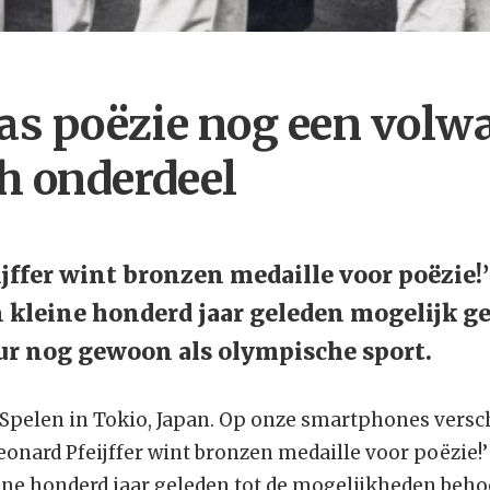
as poëzie nog een volw
h onderdeel
ijffer wint bronzen medaille voor poëzie!’
 kleine honderd jaar geleden mogelijk g
ur nog gewoon als olympische sport.
Spelen in Tokio, Japan. Op onze smartphones versc
Leonard Pfeijffer wint bronzen medaille voor poëzie!’
ine honderd jaar geleden tot de mogelijkheden beho