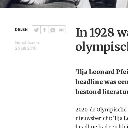
In 1928 w
DELEN
Gepubliceerd
olympisc
25 juli 2018
‘Ilja Leonard Pfe
headline was een
bestond literatu
2020, de Olympische 
nieuwsbericht: ‘Ilja 
headline had een kle