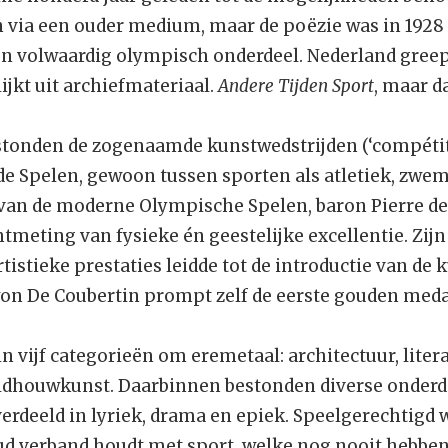
n via een ouder medium, maar de poëzie was in 192
 volwaardig olympisch onderdeel. Nederland greep 
lijkt uit archiefmateriaal.
Andere Tijden Sport
, maar d
stonden de zogenaamde kunstwedstrijden (‘compétiti
e Spelen, gewoon tussen sporten als atletiek, zwe
van de moderne Olympische Spelen, baron Pierre de
meting van fysieke én geestelijke excellentie. Zijn
rtistieke prestaties leidde tot de introductie van de 
n De Coubertin prompt zelf de eerste gouden medai
 vijf categorieën om eremetaal: architectuur, liter
ldhouwkunst. Daarbinnen bestonden diverse onderde
verdeeld in lyriek, drama en epiek. Speelgerechtigd 
ud verband houdt met sport, welke nog nooit hebb