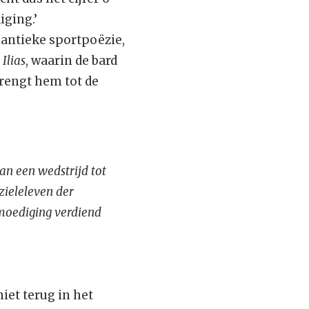
iging.’
 antieke sportpoëzie,
’
Ilias
, waarin de bard
brengt hem tot de
an een wedstrijd tot
zieleleven der
nmoediging verdiend
et terug in het