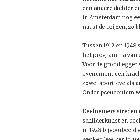
een andere dichter e
in Amsterdam nog een
naast de prijzen, zo b
Tussen 1912 en 1948 
het programma van d
Voor de grondlegger 
evenement een kracht
zowel sportieve als a
Onder pseudoniem wo
Deelnemers streden in
schilderkunst en bee
in 1928 bijvoorbeeld 
werken ‘welker inho