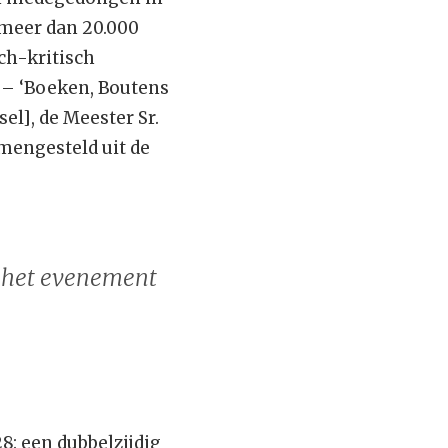
 meer dan 20.000
ch-kritisch
 – ‘Boeken, Boutens
sel], de Meester Sr.
amengesteld uit de
 het evenement
8: een dubbelzijdig