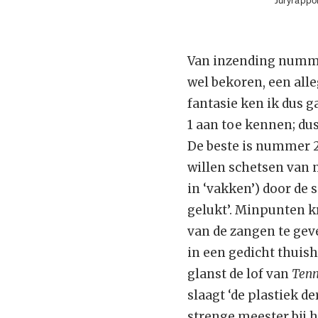
‘Juryrappo
Van inzending nummer
wel bekoren, een alle
fantasie ken ik dus g
1 aan toe kennen; du
De beste is nummer 2,
willen schetsen van 
in ‘vakken’) door de s
gelukt’. Minpunten kr
van de zangen te geve
in een gedicht thuish
glanst de lof van
Tenn
slaagt ‘de plastiek d
strenge meester bij he