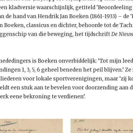
een kladversie waarschijnlijk, getiteld ‘Beoordeelin
van de hand van Hendrik Jan Boeken (1861-1933) – de 
 Boeken, classicus en dichter, behoorde tot de Tach
ggenschip van die beweging, het tijdschrift
De Nieuw
 mededingers is Boeken onverbiddelijk: ‘Tot mijn le
ndingen 1, 3, 5, 6 geheel beneden het peil blijven.’ Z
liederen voor lokale sportverenigingen, maar ‘zij k
dt een stuk aan te bevelen voor doorzending aan de 
erk eene bekroning te verdienen’.