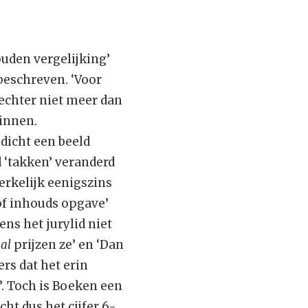
ouden vergelijking’
 beschreven. ‘Voor
 echter niet meer dan
winnen.
edicht een beeld
 ‘takken’ veranderd
werkelijk eenigszins
 of inhouds opgave’
ens het jurylid niet
al
prijzen ze’ en ‘Dan
rs dat het erin
’. Toch is Boeken een
cht dus het cijfer 6-