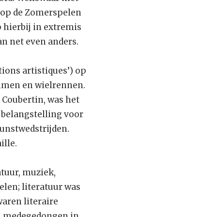
8 op de Zomerspelen
hierbij in extremis
an net even anders.
ons artistiques’) op
mmen en wielrennen.
 Coubertin, was het
 belangstelling voor
kunstwedstrijden.
lle.
atuur, muziek,
len; literatuur was
waren literaire
en medegedongen in