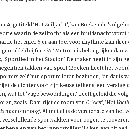
rt Olympische Spelen’, 1928. Collectie: Literatuurmuseum
 4, getiteld ‘Het Zeiljacht’, kan Boeken de ‘volgeh
gorie waarin de zeiltocht als een bruidsnacht wordt
aarne het cijfer 6 er aan toe; voor rhythme kan ik er
s gemiddeld cijfer
3 ½.
’ Metrum is belangrijker dan 
 ‘Sportlied in het Stadion’. De maker heeft in zijn g
negentien takken van sport (Boeken heeft het woord
porters zelf hun sport te laten bezingen, ‘en dat is 
ijgt de dichter voor zijn keuze telkens ‘een verslag
n, wat tot ‘vage bewoordingen’ heeft geleid die volg
oren, zoals ‘Daar rijst de roem van
Cricket
’, ‘Het
Voetb
is
naar omhoog’. Al met al is de verdienste van het ve
er verschillende sportvakken voor oogen te tooveren
t bepalen van het rapportcijfer: ‘Ik ken aan dit gedi