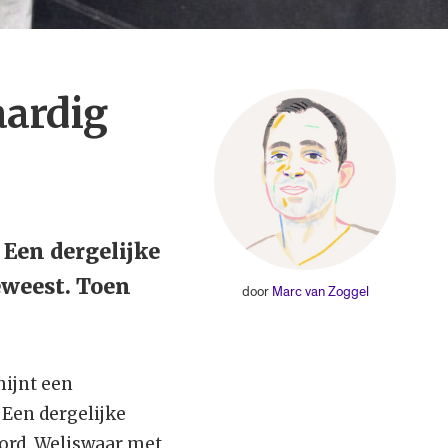
aardig
 Een dergelijke
eweest. Toen
door
Marc van Zoggel
hijnt een
 Een dergelijke
ord. Weliswaar met