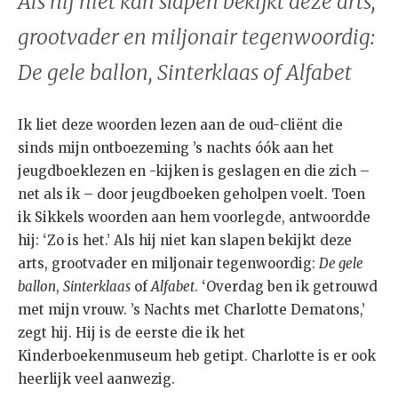
Als hij niet kan slapen bekijkt deze arts,
grootvader en miljonair tegenwoordig:
De gele ballon, Sinterklaas of Alfabet
Ik liet deze woorden lezen aan de oud-cliënt die
sinds mijn ontboezeming ’s nachts óók aan het
jeugdboeklezen en -kijken is geslagen en die zich –
net als ik – door jeugdboeken geholpen voelt. Toen
ik Sikkels woorden aan hem voorlegde, antwoordde
hij: ‘Zo is het.’ Als hij niet kan slapen bekijkt deze
arts, grootvader en miljonair tegenwoordig:
De gele
ballon
,
Sinterklaas
of
Alfabet
. ‘Overdag ben ik getrouwd
met mijn vrouw. ’s Nachts met Charlotte Dematons,’
zegt hij. Hij is de eerste die ik het
Kinderboekenmuseum heb getipt. Charlotte is er ook
heerlijk veel aanwezig.