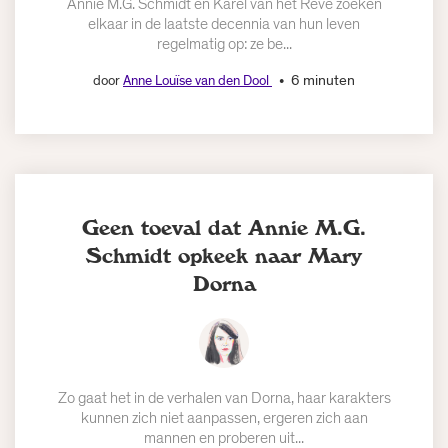
Annie M.G. Schmidt en Karel van het Reve zoeken
elkaar in de laatste decennia van hun leven
regelmatig op: ze be...
6 minuten
door
Anne Louïse van den Dool
Geen toeval dat Annie M.G.
Schmidt opkeek naar Mary
Dorna
Zo gaat het in de verhalen van Dorna, haar karakters
kunnen zich niet aanpassen, ergeren zich aan
mannen en proberen uit...