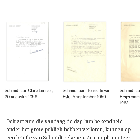
Schmidt aan Clare Lennart,
Schmidt aan Henriëtte van
Schmidt aa
20 augustus 1956
Eyk, 15 september 1959
Heijermans
1963
Ook auteurs die vandaag de dag hun bekendheid
onder het grote publiek hebben verloren, kunnen op
een briefje van Schmidt rekenen. Zo complimenteert