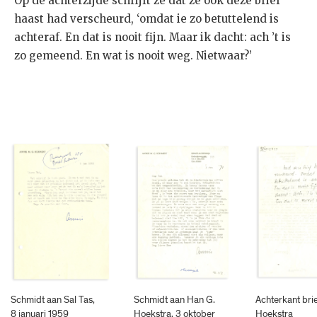
Op de achterzijde schrijft ze dat ze ook deze brief
haast had verscheurd, ‘omdat ie zo betuttelend is
achteraf. En dat is nooit fijn. Maar ik dacht: ach ’t is
zo gemeend. En wat is nooit weg. Nietwaar?’
Schmidt aan Sal Tas,
Schmidt aan Han G.
Achterkant bri
8 januari 1959
Hoekstra, 3 oktober
Hoekstra