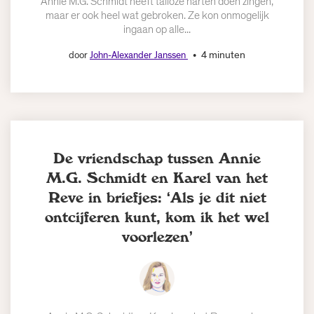
Annie M.G. Schmidt heeft talloze harten doen zingen,
maar er ook heel wat gebroken. Ze kon onmogelijk
ingaan op alle...
4 minuten
door
John-Alexander Janssen
De vriendschap tussen Annie
M.G. Schmidt en Karel van het
Reve in briefjes: ‘Als je dit niet
ontcijferen kunt, kom ik het wel
voorlezen’