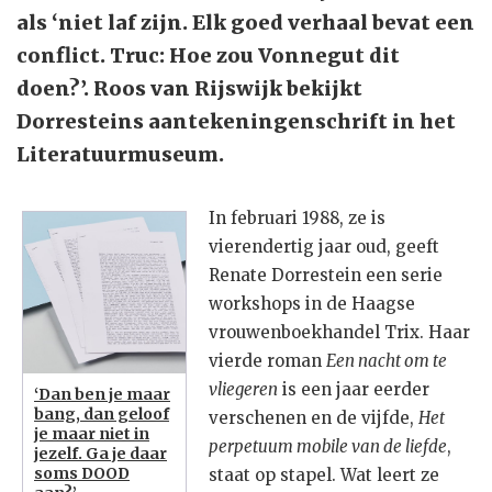
als ‘niet laf zijn. Elk goed verhaal bevat een
conflict. Truc: Hoe zou Vonnegut dit
doen?’. Roos van Rijswijk bekijkt
Dorresteins aantekeningenschrift in het
Literatuurmuseum.
In februari 1988, ze is
vierendertig jaar oud, geeft
Renate Dorrestein een serie
workshops in de Haagse
vrouwenboekhandel Trix. Haar
vierde roman
Een nacht om te
vliegeren
is een jaar eerder
‘Dan ben je maar
bang, dan geloof
verschenen en de vijfde,
Het
je maar niet in
perpetuum mobile van de liefde
,
jezelf. Ga je daar
soms DOOD
staat op stapel. Wat leert ze