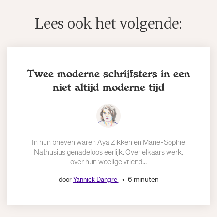
Lees ook het volgende:
Twee moderne schrijfsters in een
niet altijd moderne tijd
In hun brieven waren Aya Zikken en Marie-Sophie
Nathusius genadeloos eerlijk. Over elkaars werk,
over hun woelige vriend...
6 minuten
door
Yannick Dangre