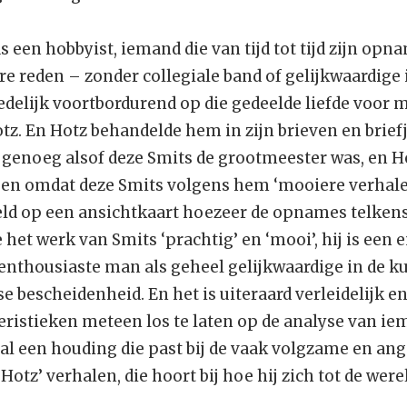
s een hobbyist, iemand die van tijd tot tijd zijn o
e reden – zonder collegiale band of gelijkwaardige 
elijk voortbordurend op die gedeelde liefde voor m
. En Hotz behandelde hem in zijn brieven en brief
 genoeg alsof deze Smits de grootmeester was, en H
leen omdat deze Smits volgens hem ‘mooiere verhal
eeld op een ansichtkaart hoezeer de opnames telkens
het werk van Smits ‘prachtig’ en ‘mooi’, hij is een e
 enthousiaste man als geheel gelijkwaardige in de k
tse bescheidenheid. En het is uiteraard verleidelijk
ristieken meteen los te laten op de analyse van iem
eval een houding die past bij de vaak volgzame en ang
otz’ verhalen, die hoort bij hoe hij zich tot de werel