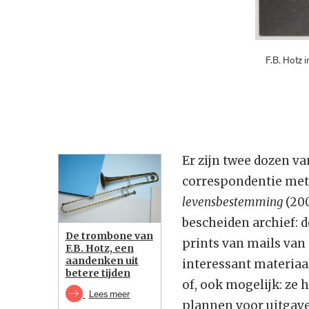
F.B. Hotz 
Er zijn twee dozen v
correspondentie met 
levensbestemming
(200
bescheiden archief: d
De trombone van
prints van mails van 
F.B. Hotz, een
aandenken uit
interessant materiaal
betere tijden
of, ook mogelijk: ze 
Lees meer
plannen voor uitgave