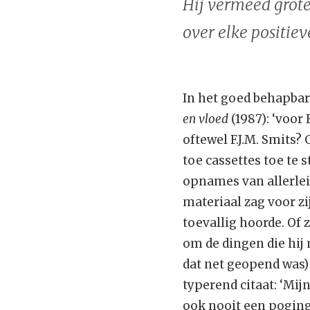
Hij vermeed grote 
over elke positiev
In het goed behapbar
en vloed
(1987): ‘voor
oftewel F.J.M. Smits?
toe cassettes toe te 
opnames van allerlei 
materiaal zag voor z
toevallig hoorde. Of 
om de dingen die hi
dat net geopend was) 
typerend citaat: ‘Mij
ook nooit een poging