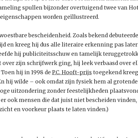
ameling spullen bijzonder overtuigend twee van Ho
eigenschappen worden geïllustreerd.
rwoestbare bescheidenheid. Zoals bekend debuteerde
ijd en kreeg hij dus alle literaire erkenning pas later 
eefde hij publiciteitsschuw en tamelijk teruggetrok
 over zijn schrijfwerk ging, hij leek verbaasd over el
. Toen hij in 1998 de
P.C. Hooft-prijs
toegekend kreeg,
n hij wilde – ook omdat zijn fysiek hem al grotendee
 hoge uitzondering zonder feestelijkheden plaatsvond
jn er ook mensen die dat juist niet bescheiden vinden
zicht en voorkeur plaats te laten vinden.)