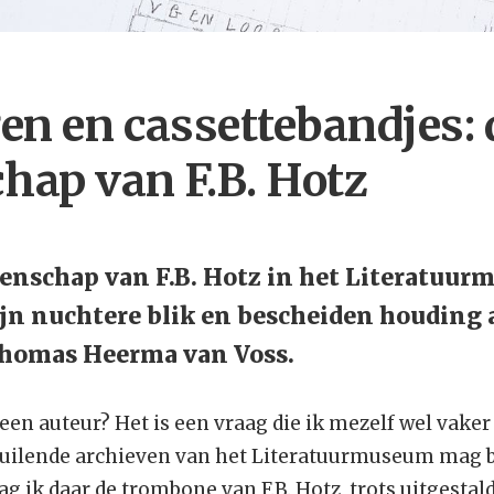
n en cassettebandjes: 
hap van F.B. Hotz
tenschap van F.B. Hotz in het Literatuur
zijn nuchtere blik en bescheiden houding 
 Thomas Heerma van Voss.
n een auteur? Het is een vraag die ik mezelf wel vake
tpuilende archieven van het Literatuurmuseum mag b
g ik daar de trombone van F.B. Hotz, trots uitgestald