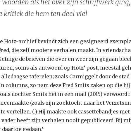
woorden als het over zijn schrijfwerk ging,
e kritiek die hem ten deel viel
e Hotz-archief bevindt zich een gesigneerd exempl
 Fred, die zelf mooiere verhalen maakt. In vriendscha
 Getuige de brieven die over en weer zijn gegaan ble
sturen, soms als antwoord op Hotz’ post, meestal ge
alledaagse taferelen; zoals Carmiggelt door de stad 
ijn columns, zo nam deze Fred Smits zaken op die hi
zoals dochter Smits het in een mail (2015) verwoordt:
j meemaakte (zoals zijn zoektocht naar het Verzet
te vertellen. (..) Hij maakte ook cassettebandjes met
n vader heeft zijn verhalen nooit gepubliceerd. Bij mi
 daartoe gedaan.’