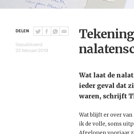
Tekeninge
DELEN
Gepubliceerd
nalatensc
25 februari 2019
Wat laat de nala
ieder geval dat 
waren, schrijft
Wat blijft er over va
ik de volle, soms ui
Afgelopen voorjaar za