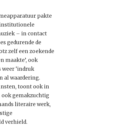
pnameapparatuur pakte
institutionele
uziek – in contact
jes gedurende de
otz zelf een zoekende
en maakte’, ook
 weer ‘indruk
n al waardering.
unsten, toont ook in
 en ook gemakzuchtig
ands literaire werk,
stige
d verhield.