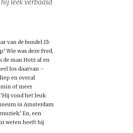
 hij leek verbaasd
aar van de bundel
Eb
p.’ Wie was deze Fred,
ek de man Hotz af en
heel los daarvan –
liep en overal
j min of meer
 ‘Hij vond het leuk
smuseum in Amsterdam
 muziek.’ En, een
jn weten heeft hij