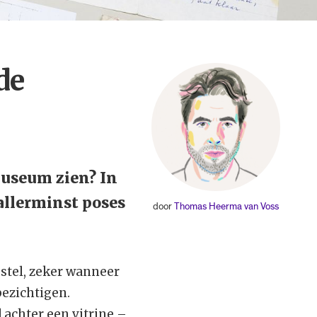
de
museum zien? In
allerminst poses
door
Thomas Heerma van Voss
r stel, zeker wanneer
ezichtigen.
 achter een vitrine –