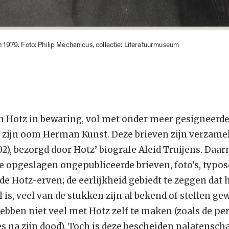
in 1979. Foto: Philip Mechanicus, collectie: Literatuurmuseum
an Hotz in bewaring, vol met onder meer gesigneerd
zijn oom Herman Kunst. Deze brieven zijn verzame
2), bezorgd door Hotz’ biografe Aleid Truijens. Daarn
e opgeslagen ongepubliceerde brieven, foto’s, typos
de Hotz-erven; de eerlijkheid gebiedt te zeggen dat 
 is, veel van de stukken zijn al bekend of stellen ge
hebben niet veel met Hotz zelf te maken (zoals de pe
s na zijn dood). Toch is deze bescheiden nalatensch