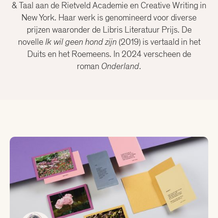
Christiaan Weijts
& Taal aan de Rietveld Academie en Creative Writing in
New York. Haar werk is genomineerd voor diverse
prijzen waaronder de Libris Literatuur Prijs. De
Dean Bowen
novelle
Ik wil geen hond zijn
(2019) is vertaald in het
Duits en het Roemeens. In 2024 verscheen de
Eline Kortekaas
roman
Onderland
.
Ellen Deckwitz
Emma van Hooff
Femke Brockhus
Hanna Bervoets
Joost Oomen