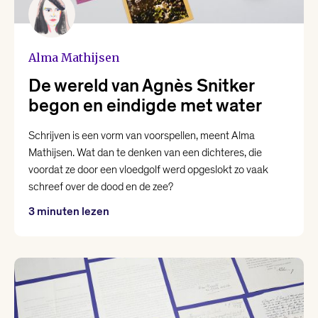
Karin Amatmoekrim
Alma Mathijsen
Lieke Marsman
De wereld van Agnès Snitker
begon en eindigde met water
Loranne Davelaar
Schrijven is een vorm van voorspellen, meent Alma
Mathijsen. Wat dan te denken van een dichteres, die
Marjolein Visser
voordat ze door een vloedgolf werd opgeslokt zo vaak
schreef over de dood en de zee?
Marsha Keja
3 minuten lezen
Mohammed Benzakour
Nikki Dekker