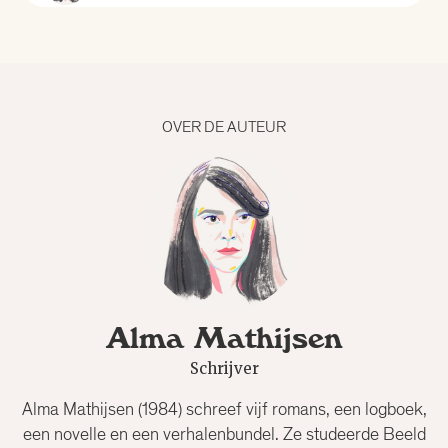
Alle curatoren
Aad Meinderts
OVER DE AUTEUR
Alfred Birney
Alma Mathijsen
Anne Louïse van den Dool
Alma Mathijsen
Bertram Mourits
Schrijver
Bregje Hofstede
Alma Mathijsen (1984) schreef vijf romans, een logboek,
een novelle en een verhalenbundel. Ze studeerde Beeld