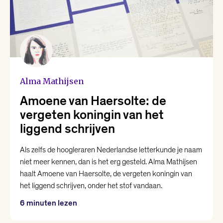
Nina Polak
Philip Huff
Raoul de Jong
Alma Mathijsen
Renée van Marissing
Amoene van Haersolte: de
vergeten koningin van het
liggend schrijven
Roman Helinski
Als zelfs de hoogleraren Nederlandse letterkunde je naam
Roos van Rijswijk
niet meer kennen, dan is het erg gesteld. Alma Mathijsen
haalt Amoene van Haersolte, de vergeten koningin van
het liggend schrijven, onder het stof vandaan.
Thomas Heerma van Voss
6 minuten lezen
Valentijn Hoogenkamp