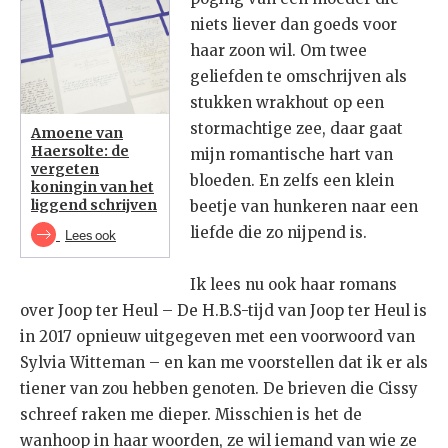
niets liever dan goeds voor
haar zoon wil. Om twee
geliefden te omschrijven als
stukken wrakhout op een
stormachtige zee, daar gaat
Amoene van
Haersolte: de
mijn romantische hart van
vergeten
bloeden. En zelfs een klein
koningin van het
liggend schrijven
beetje van hunkeren naar een
liefde die zo nijpend is.
Lees ook
Ik lees nu ook haar romans
over Joop ter Heul – De H.B.S-tijd van Joop ter Heul is
in 2017 opnieuw uitgegeven met een voorwoord van
Sylvia Witteman – en kan me voorstellen dat ik er als
tiener van zou hebben genoten. De brieven die Cissy
schreef raken me dieper. Misschien is het de
wanhoop in haar woorden, ze wil iemand van wie ze