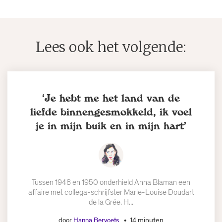
Lees ook het volgende:
‘Je hebt me het land van de
liefde binnengesmokkeld, ik voel
je in mijn buik en in mijn hart’
Tussen 1948 en 1950 onderhield Anna Blaman een
affaire met collega-schrijfster Marie-Louise Doudart
de la Grée. H...
14 minuten
door
Hanna Bervoets