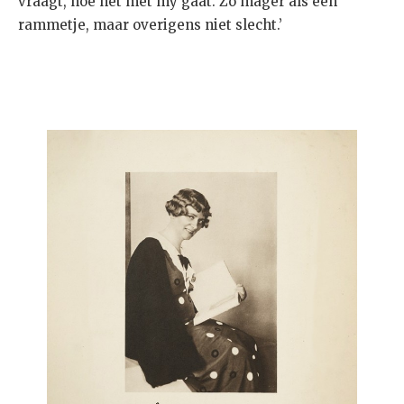
vraagt, hoe het met my gaat. Zo mager als een
rammetje, maar overigens niet slecht.’