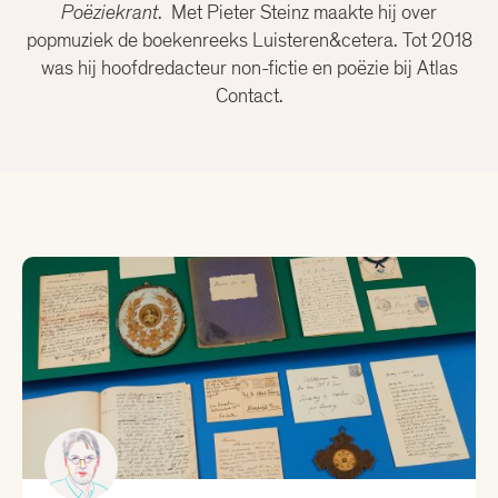
Christiaan Weijts
Poëziekrant
. Met Pieter Steinz maakte hij over
popmuziek de boekenreeks Luisteren&cetera. Tot 2018
was hij hoofdredacteur non-fictie en poëzie bij Atlas
Dean Bowen
Contact.
Eline Kortekaas
Ellen Deckwitz
Emma van Hooff
Femke Brockhus
Hanna Bervoets
Joost Oomen