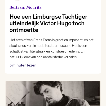
Bertram Mourits
Karin Amatmoekrim
Hoe een Limburgse Tachtiger
uiteindelijk Victor Hugo toch
Lieke Marsman
ontmoette
Loranne Davelaar
Het archief van Frans Erens is groot en imposant, en het
staat sinds kort in het Literatuurmuseum. Het is een
schatkist van literatuur- en kunstgeschiedenis. En
Marjolein Visser
natuurlijk ook van een aantal sterke verhalen.
5 minuten lezen
Marsha Keja
Mohammed Benzakour
Nikki Dekker