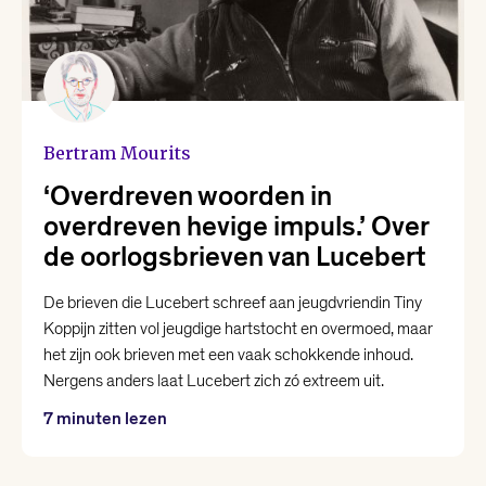
Nina Polak
Philip Huff
Raoul de Jong
Bertram Mourits
‘Overdreven woorden in
Renée van Marissing
overdreven hevige impuls.’ Over
de oorlogsbrieven van Lucebert
Roman Helinski
De brieven die Lucebert schreef aan jeugdvriendin Tiny
Koppijn zitten vol jeugdige hartstocht en overmoed, maar
Roos van Rijswijk
het zijn ook brieven met een vaak schokkende inhoud.
Nergens anders laat Lucebert zich zó extreem uit.
Thomas Heerma van Voss
7 minuten lezen
Valentijn Hoogenkamp