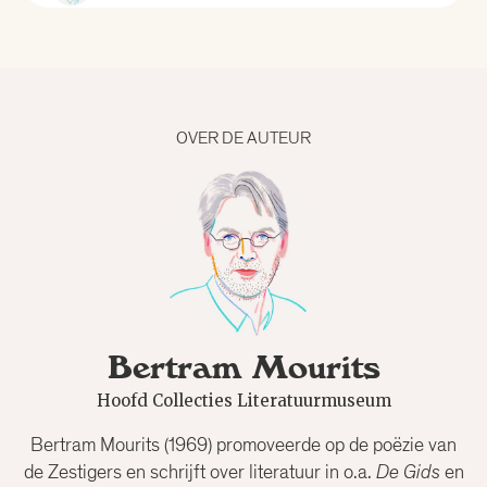
Alle curatoren
Aad Meinderts
OVER DE AUTEUR
Alfred Birney
Alma Mathijsen
Anne Louïse van den Dool
Bertram Mourits
Bertram Mourits
Hoofd Collecties Literatuurmuseum
Bregje Hofstede
Bertram Mourits (1969) promoveerde op de poëzie van
de Zestigers en schrijft over literatuur in o.a.
De Gids
en