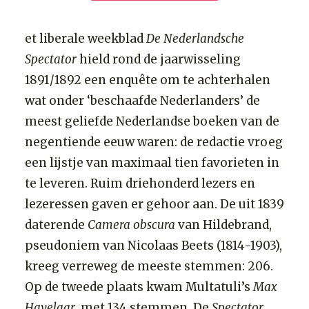
et liberale weekblad
De Nederlandsche
Spectator
hield rond de jaarwisseling
1891/1892 een enquête om te achterhalen
wat onder ‘beschaafde Nederlanders’ de
meest geliefde Nederlandse boeken van de
negentiende eeuw waren: de redactie vroeg
een lijstje van maximaal tien favorieten in
te leveren. Ruim driehonderd lezers en
lezeressen gaven er gehoor aan. De uit 1839
daterende
Camera obscura
van Hildebrand,
pseudoniem van Nicolaas Beets (1814-1903),
kreeg verreweg de meeste stemmen: 206.
Op de tweede plaats kwam Multatuli’s
Max
Havelaar
, met 134 stemmen. De
Spectator