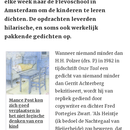
elke week naar de Flevoschool in
Amsterdam om de kinderen te leren
dichten. De opdrachten leverden
hilarische, en soms ook werkelijk
pakkende gedichten op.
Wanneer niemand minder dan
H.H. Polzer (drs. P.) in 1982 in
tijdschrift
Onze Taal
een
gedicht van niemand minder
dan Gerrit Achterberg
bekritiseert, wordt hij van
repliek gediend door
Mance Post kon
zich goed
copywriter en dichter Fred
verplaatsen in
Portegies Zwart. ‘Als Heintje
het niet-logische
denken van een
(ik bedoel de Nachtegaal van
kind
Bleijerheide) zou beweren, dat