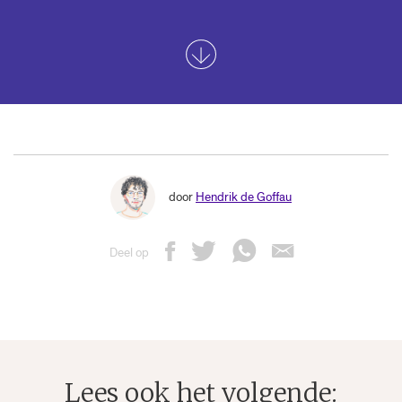
door
Hendrik de Goffau
Deel op
Lees ook het volgende: