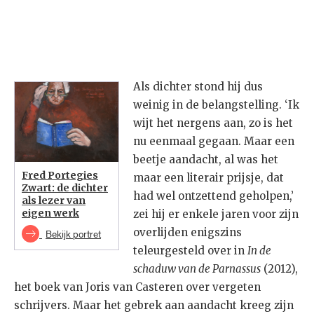
Als dichter stond hij dus
weinig in de belangstelling. ‘Ik
wijt het nergens aan, zo is het
nu eenmaal gegaan. Maar een
beetje aandacht, al was het
Fred Portegies
maar een literair prijsje, dat
Zwart: de dichter
had wel ontzettend geholpen,’
als lezer van
eigen werk
zei hij er enkele jaren voor zijn
overlijden enigszins
Bekijk portret
teleurgesteld over in
In de
schaduw van de Parnassus
(2012),
het boek van Joris van Casteren over vergeten
schrijvers. Maar het gebrek aan aandacht kreeg zijn