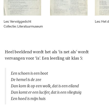
Les: Vervolggedicht
Les: Het 
Collectie: Literatuurmuseum
Heel beeldend wordt het als ‘is net als’ wordt
vervangen voor ‘is’. Een leerling uit klas 5:
Een schoen is een boot
De hemel is de zee
Dan kom ik op een wolk, dat is een eiland
Dan komt er een lucifer, dat is een vliegtuig
Een hoed is mijn huis