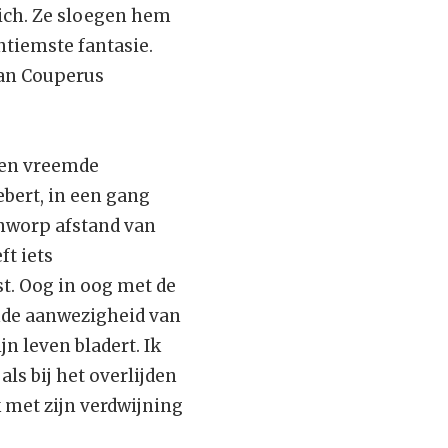
 zich. Ze sloegen hem
intiemste fantasie.
 van Couperus
 een vreemde
bert, in een gang
nworp afstand van
t iets
st. Oog in oog met de
ende aanwezigheid van
jn leven bladert. Ik
als bij het overlijden
 met zijn verdwijning