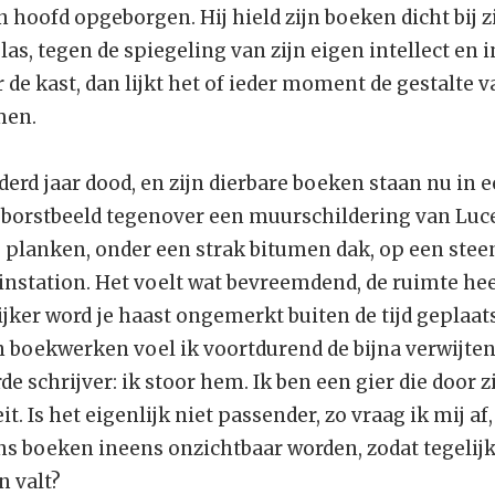
ijn hoofd opgeborgen. Hij hield zijn boeken dicht bij
las, tegen de spiegeling van zijn eigen intellect en 
r de kast, dan lijkt het of ieder moment de gestalte
men.
nderd jaar dood, en zijn dierbare boeken staan nu in
 borstbeeld tegenover een muurschildering van Luce
planken, onder een strak bitumen dak, op een stee
instation. Het voelt wat bevreemdend, de ruimte heef
ijker word je haast ongemerkt buiten de tijd geplaat
len boekwerken voel ik voortdurend de bijna verwijt
 schrijver: ik stoor hem. Ik ben een gier die door zi
t. Is het eigenlijk niet passender, zo vraag ik mij af, 
ns boeken ineens onzichtbaar worden, zodat tegelijk
n valt?