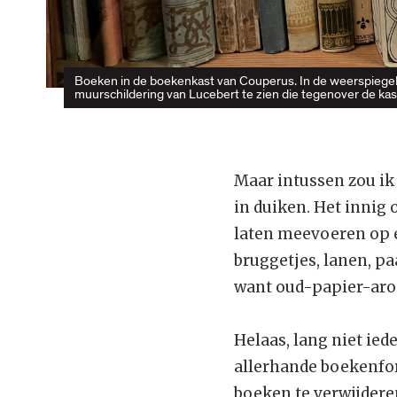
Boeken in de boekenkast van Couperus. In de weerspiegeli
muurschildering van Lucebert te zien die tegenover de kas
Maar intussen zou ik
in duiken. Het innig
laten meevoeren op ee
bruggetjes, lanen, p
want oud-papier-arom
Helaas, lang niet ied
allerhande boekenfor
boeken te verwijderen