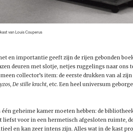
kast van Louis Couperus
het en importantie geeft zijn de rijen gebonden boe
azen deuren met slotje, netjes ruggelings naar ons 
meen collector’s item: de eerste drukken van al zij
yzos
,
De stille kracht
, etc. Een heel universum geborg
is één geheime kamer moeten hebben: de bibliothee
t liefst voor in een hermetisch afgesloten ruimte, d
ieel en kan zeer intens zijn. Alles wat in de kast pr