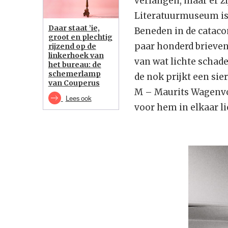
verlangen, maar er zi
Literatuurmuseum is 
Daar staat ’ie,
Beneden in de cataco
groot en plechtig
paar honderd brieven
rijzend op de
linkerhoek van
van wat lichte schade
het bureau: de
schemerlamp
de nok prijkt een sie
van Couperus
M – Maurits Wagenvoo
Lees ook
voor hem in elkaar li