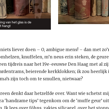
ng van het glas is de
t hangt
 niets liever doen – O, ambigue mens! – dan met zo’
 omhelzen, knuffelen, m’n neus erin steken, de geur
n tijdreis naar het 19e-eeuwse Den Haag met al zijn
aardentrams, beierende kerkklokken; ik zou heerlijk
a’s zijn toch om te smullen, nietwaar?
ereen denkt daar hetzelfde over. Want wie schetst mij
a ‘handzame tips’ tegenkom om de ‘muffe geur’ uit
. Ik lees over föhns, zakjes silicagel, over het stop