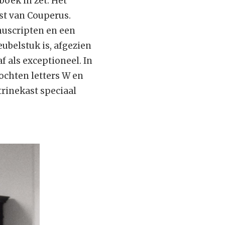
boek in zet. Het
st van Couperus.
nuscripten en een
ubelstuk is, afgezien
 als exceptioneel. In
lochten letters W en
rinekast speciaal