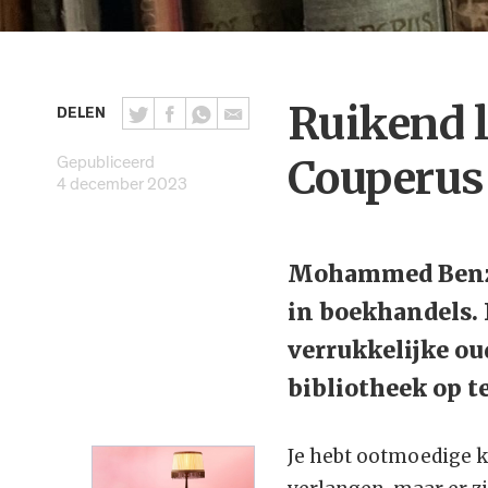
Ruikend l
DELEN
Gepubliceerd
Couperus
4 december 2023
Mohammed Benzak
in boekhandels. 
verrukkelijke ou
bibliotheek op t
Je hebt ootmoedige ka