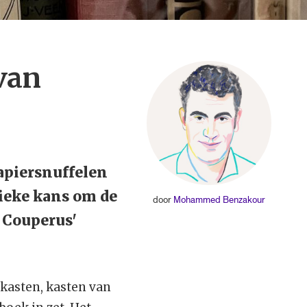
van
apiersnuffelen
nieke kans om de
door
Mohammed Benzakour
 Couperus'
e kasten, kasten van