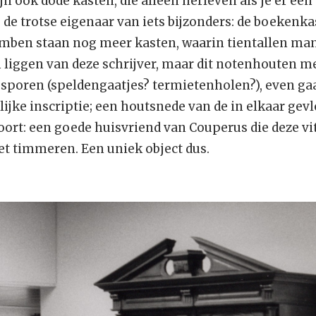
jn ook dode kasten, die alleen herleven als je er een 
de trotse eigenaar van iets bijzonders: de boekenka
mben staan nog meer kasten, waarin tientallen ma
 liggen van deze schrijver, maar dit notenhouten me
sporen (speldengaatjes? termietenholen?), even gaaf
rlijke inscriptie; een houtsnede van de in elkaar gev
rt: een goede huisvriend van Couperus die deze vit
et timmeren. Een uniek object dus.