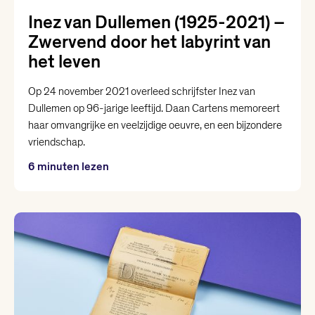
Inez van Dullemen (1925-2021) –
Yannick Dangre
Zwervend door het labyrint van
het leven
Yentl van Stokkum
Op 24 november 2021 overleed schrijfster Inez van
Dullemen op 96-jarige leeftijd. Daan Cartens memoreert
haar omvangrijke en veelzijdige oeuvre, en een bijzondere
vriendschap.
6 minuten lezen