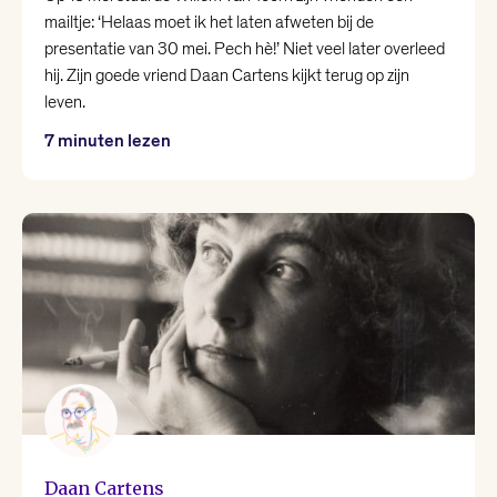
Nina Polak
mailtje: ‘Helaas moet ik het laten afweten bij de
presentatie van 30 mei. Pech hè!’ Niet veel later overleed
hij. Zijn goede vriend Daan Cartens kijkt terug op zijn
Philip Huff
leven.
7 minuten lezen
Raoul de Jong
Renée van Marissing
Roman Helinski
Roos van Rijswijk
Thomas Heerma van Voss
Valentijn Hoogenkamp
Daan Cartens