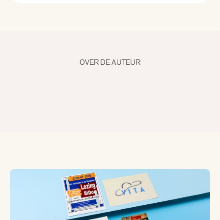
Alle curatoren
Aad Meinderts
OVER DE AUTEUR
Alfred Birney
Alma Mathijsen
Anne Louïse van den Dool
Bertram Mourits
Bregje Hofstede