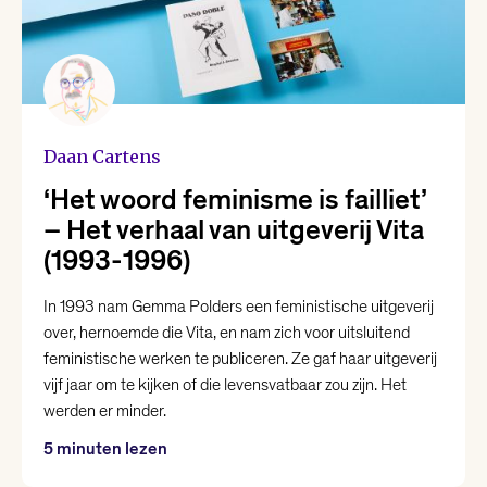
Christiaan Weijts
Dean Bowen
Eline Kortekaas
Daan Cartens
‘Het woord feminisme is failliet’
Ellen Deckwitz
– Het verhaal van uitgeverij Vita
(1993-1996)
Emma van Hooff
In 1993 nam Gemma Polders een feministische uitgeverij
over, hernoemde die Vita, en nam zich voor uitsluitend
Femke Brockhus
feministische werken te publiceren. Ze gaf haar uitgeverij
vijf jaar om te kijken of die levensvatbaar zou zijn. Het
Hanna Bervoets
werden er minder.
5 minuten lezen
Joost Oomen