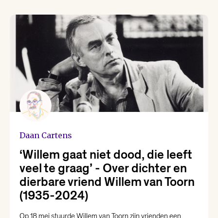
Karin Amatmoekrim
Lieke Marsman
Loranne Davelaar
Marjolein Visser
Daan Cartens
Marsha Keja
‘Willem gaat niet dood, die leeft
veel te graag’ - Over dichter en
Mohammed Benzakour
dierbare vriend Willem van Toorn
(1935-2024)
Nikki Dekker
Op 18 mei stuurde Willem van Toorn zijn vrienden een