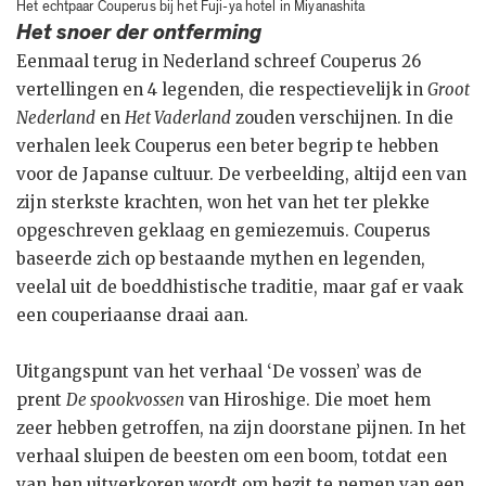
Het echtpaar Couperus bij het Fuji-ya hotel in Miyanashita
Het snoer der ontferming
Eenmaal terug in Nederland schreef Couperus 26
vertellingen en 4 legenden, die respectievelijk in
Groot
Nederland
en
Het Vaderland
zouden verschijnen. In die
verhalen leek Couperus een beter begrip te hebben
voor de Japanse cultuur. De verbeelding, altijd een van
zijn sterkste krachten, won het van het ter plekke
opgeschreven geklaag en gemiezemuis. Couperus
baseerde zich op bestaande mythen en legenden,
veelal uit de boeddhistische traditie, maar gaf er vaak
een couperiaanse draai aan.
Uitgangspunt van het verhaal ‘De vossen’ was de
prent
De spookvossen
van Hiroshige. Die moet hem
zeer hebben getroffen, na zijn doorstane pijnen. In het
verhaal sluipen de beesten om een boom, totdat een
van hen uitverkoren wordt om bezit te nemen van een