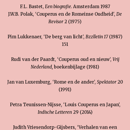
F.L. Bastet,
Een biografie.
Amsterdam 1987
J.W.B. Polak, ‘Couperus en de Romeinse Oudheid',
De
Revisor
2 (1975)
Pim Lukkenaer, ‘De berg van licht’,
Bzzlletin 17
(1987)
151
Rudi van der Paardt, ‘Couperus oud en nieuw’,
Vrij
Nederland,
boekenbijlage (1981)
Jan van Luxemburg, ‘Rome en de ander’,
Spektator
20
(1991)
Petra Teunissen-Nijsse, ‘Louis Couperus en Japan’,
Indische Letteren
29 (2014)
Judith Vriesendorp-Gijsbers, ‘Verhalen van een