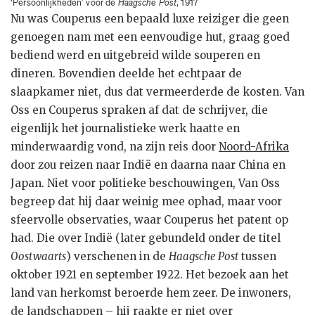
‘Persoonlijkheden’ voor de
Haagsche Post
, 1917
Nu was Couperus een bepaald luxe reiziger die geen
genoegen nam met een eenvoudige hut, graag goed
bediend werd en uitgebreid wilde souperen en
dineren. Bovendien deelde het echtpaar de
slaapkamer niet, dus dat vermeerderde de kosten. Van
Oss en Couperus spraken af dat de schrijver, die
eigenlijk het journalistieke werk haatte en
minderwaardig vond, na zijn reis door
Noord-Afrika
door zou reizen naar Indië en daarna naar China en
Japan. Niet voor politieke beschouwingen, Van Oss
begreep dat hij daar weinig mee ophad, maar voor
sfeervolle observaties, waar Couperus het patent op
had. Die over Indië (later gebundeld onder de titel
Oostwaarts
) verschenen in de
Haagsche Post
tussen
oktober 1921 en september 1922. Het bezoek aan het
land van herkomst beroerde hem zeer. De inwoners,
de landschappen – hij raakte er niet over