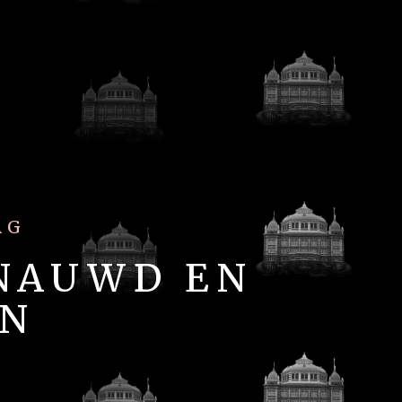
AG
ENAUWD EN
IN