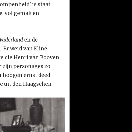
rompenheid’ is staat
xe, vol gemak en
 Vaderland
en de
. Er werd van Eline
te die Henri van Booven
er zijn personages zo
in hoogen ernst deed
nde uit den Haagschen