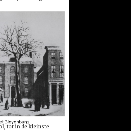
et Bleyenburg
, tot in de kleinste