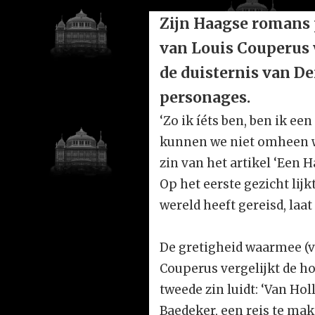
Zijn Haagse romans p
van Louis Couperus 
de duisternis van D
personages.
‘Zo ik íéts ben, ben ik e
kunnen we niet omheen wa
zin van het artikel ‘Een 
Op het eerste gezicht lij
wereld heeft gereisd, laat
De gretigheid waarmee (vo
Couperus vergelijkt de ho
tweede zin luidt: ‘Van Hol
Baedeker, een reis te mak