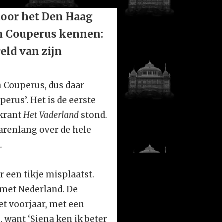
 door het Den Haag
ch Couperus kennen:
eld van zijn
n Couperus, dus daar
rus’. Het is de eerste
 krant
Het Vaderland
stond.
jarenlang over de hele
.
r een tikje misplaatst.
 met Nederland. De
het voorjaar, met een
, want ‘Siena ken ik beter