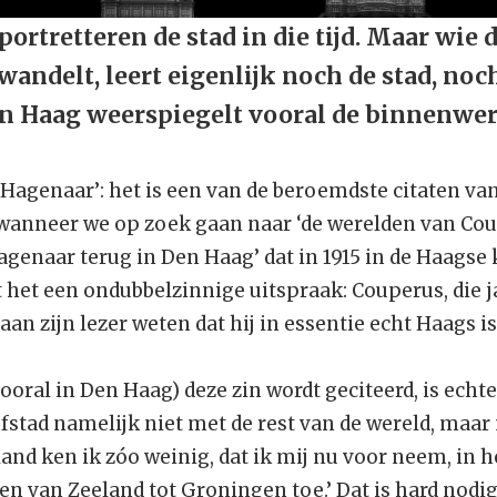
ortretteren de stad in die tijd. Maar wie
wandelt, leert eigenlijk noch de stad, no
en Haag weerspiegelt vooral de binnenwer
en Hagenaar’: het is een van de beroemdste citaten va
nneer we op zoek gaan naar ‘de werelden van Coupe
Hagenaar terug in Den Haag’ dat in 1915 in de Haagse
kt het een ondubbelzinnige uitspraak: Couperus, die 
 aan zijn lezer weten dat hij in essentie echt Haags is
oral in Den Haag) deze zin wordt geciteerd, is echte
fstad namelijk niet met de rest van de wereld, maar
land ken ik zóo weinig, dat ik mij nu voor neem, in 
en van Zeeland tot Groningen toe.’ Dat is hard nodig