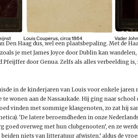
Vader Joh
Louis Couperus, circa 1864
ijnst
an Den Haag dus, wel een plaatsbepaling. Met de Ha
 zoals je met James Joyce door Dublin kan wandelen,
 Pfeijffer door Genua. Zelfs als alles verbeelding is,
isde in de kinderjaren van Louis voor enkele jaren 
te wonen aan de Nassaukade. Hij ging naar school 
 goed vinden met sommige klasgenoten, zo zat hij s
sthetica). ‘De latere beroemdheden in onze Nederlan
erg goed overweg met hun clubgenooten’, en ze werde
beiden niets van litteratuur afwisten,’ aldus de vr