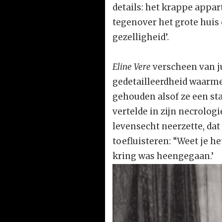
details: het krappe appa
tegenover het grote huis 
gezelligheid’.
Eline Vere
verscheen van ju
gedetailleerdheid waarmee
gehouden alsof ze een st
vertelde in zijn necrologi
levensecht neerzette, dat
toefluisteren: “Weet je h
kring was heengegaan.’