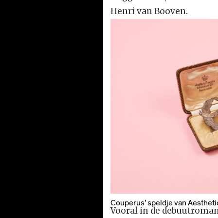
Henri van Booven.
Couperus’ speldje van Aestheti
Vooral in de debuutroma