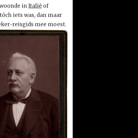
, woonde in
Italië
of
n tóch iets was, dan maar
eker-reisgids mee moest.