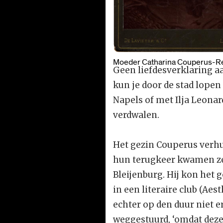
Moeder Catharina Couperus-Re
Geen liefdesverklaring a
kun je door de stad lopen
Napels of met Ilja Leonard
verdwalen.
Het gezin Couperus verhu
hun terugkeer kwamen ze 
Bleijenburg. Hij kon het
in een literaire club (Ae
echter op den duur niet 
weggestuurd, ‘omdat deze 