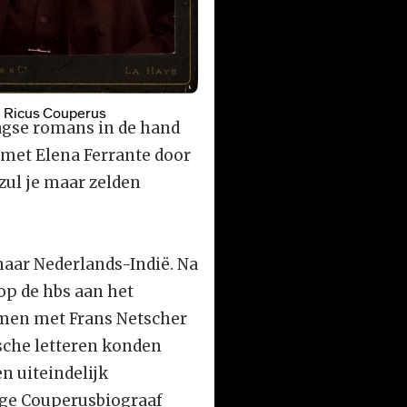
n Ricus Couperus
agse romans in de hand
 met Elena Ferrante door
 zul je maar zelden
naar Nederlands-Indië. Na
op de hbs aan het
amen met Frans Netscher
dsche letteren konden
n uiteindelijk
oege Couperusbiograaf