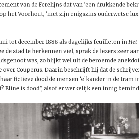
rtement van de Ferelijns dat van ‘een drukkende bek
op het Voorhout, ‘met zijn enigszins ouderwetse lu
ni tot december 1888 als dagelijks feuilleton in
Het
 de stad te herkennen viel, sprak de lezers zeer aan
adsgenoot was, zo blijkt wel uit de beroemde anekdo
e over Couperus. Daarin beschrijft hij dat de schrijv
 haar fictieve dood de mensen ‘elkander in de tram 
et? Eline is dood”, alsof er werkelijk een innig bemi