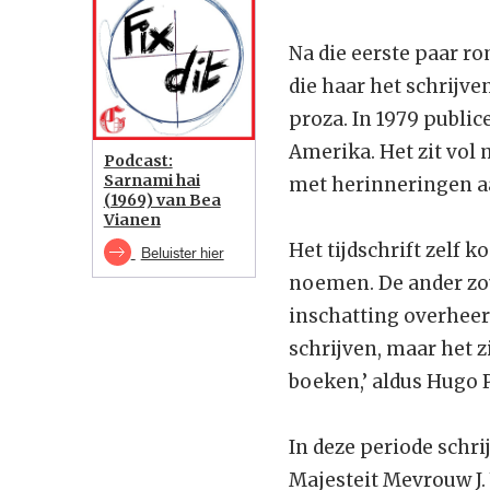
Na die eerste paar r
die haar het schrijve
proza. In 1979 publice
Amerika. Het zit vol
Podcast:
Sarnami hai
met herinneringen a
(1969) van Bea
Vianen
Het tijdschrift zelf k
Beluister hier
noemen. De ander zou
inschatting overheerst
schrijven, maar het 
boeken,’ aldus Hugo P
In deze periode schri
Majesteit Mevrouw J. V