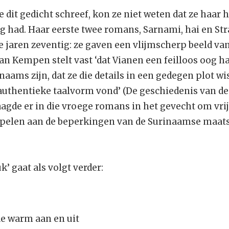
dit gedicht schreef, kon ze niet weten dat ze haar 
ug had. Haar eerste twee romans, Sarnami, hai en St
e jaren zeventig: ze gaven een vlijmscherp beeld va
van Kempen stelt vast ‘dat Vianen een feilloos oog ha
aams zijn, dat ze die details in een gedegen plot wi
authentieke taalvorm vond’ (De geschiedenis van d
laagde er in die vroege romans in het gevecht om vri
pelen aan de beperkingen van de Surinaamse maats
k’ gaat als volgt verder:
de warm aan en uit