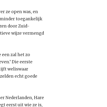
er ze open was, en
s minder toegankelijk
izen door Zuid-
atieve wijze vermengd
e een zal het zo
ven.’ Die eerste
lijft weliswaar
 zelden echt goede
Der Nederlanden, Hare
t eerst uit wie ze is,