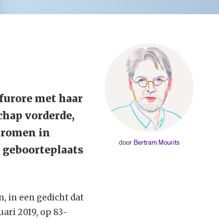
furore met haar
chap vorderde,
 dromen in
door
Bertram Mourits
r geboorteplaats
n, in een gedicht dat
uari 2019, op 83-