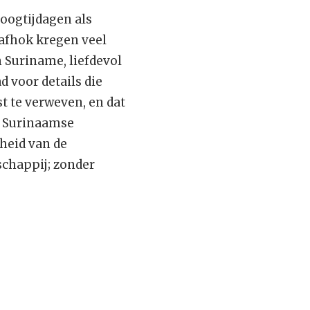
hoogtijdagen als
rafhok kregen veel
n Suriname, liefdevol
d voor details die
st te verweven, en dat
e Surinaamse
jheid van de
chappij; zonder