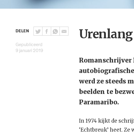
Urenlang
DELEN
Gepubliceerd
9 januari 2019
Romanschrijver 
autobiografische
werd ze steeds m
beelden te bezwe
Paramaribo.
In 1974 kijkt de schri
‘Echtbreuk’ heet. Ze 