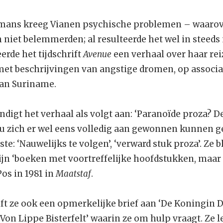
omans kreeg Vianen psychische problemen – waarov
n niet belemmerden; al resulteerde het wel in steed
erde het tijdschrift
Avenue
een verhaal over haar re
 met beschrijvingen van angstige dromen, op associ
an Suriname.
ondigt het verhaal als volgt aan: ‘Paranoïde proza? D
 zich er wel eens volledig aan gewonnen kunnen ge
e: ‘Nauwelijks te volgen’, ‘verward stuk proza’. Ze b
zijn ‘boeken met voortreffelijke hoofdstukken, maar
os in 1981 in
Maatstaf
.
jft ze ook een opmerkelijke brief aan ‘De Koningin 
on Lippe Bisterfelt’ waarin ze om hulp vraagt. Ze leg