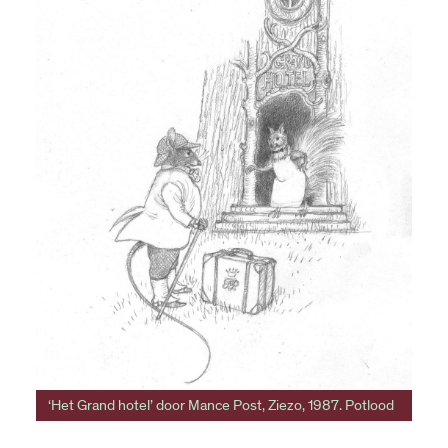
‘Het Grand hotel’ door Mance Post, Ziezo, 1987. Potlood