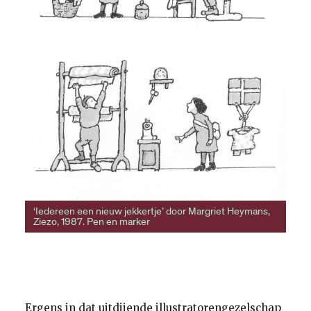
‘Iedereen een nieuw jekkertje’ door Margriet Heymans,
Ziezo, 1987. Pen en marker
Ergens in dat uitdijende illustratorengezelschap