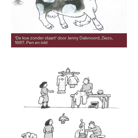
‘De koe zonder staart’ door Jenny Dalenoord, Ziezo,
1987. Pen en inkt