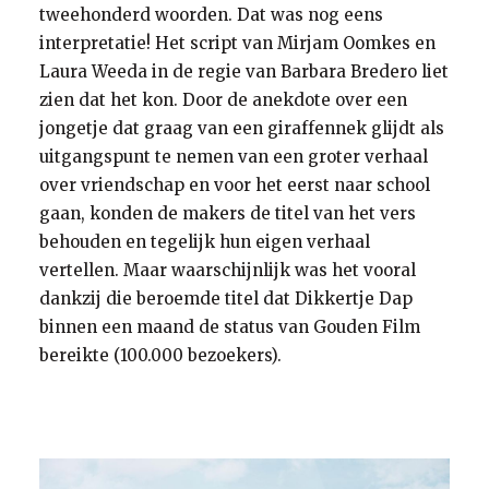
tweehonderd woorden. Dat was nog eens
Ik kan ook al bijna rekenen!
interpretatie! Het script van Mirjam Oomkes en
Ik kan mooie poppetjes tekenen!
Laura Weeda in de regie van Barbara Bredero liet
Lieve deugd, zei de giraf.
zien dat het kon. Door de anekdote over een
Kerel, kerel, ik sta paf.
jongetje dat graag van een giraffennek glijdt als
uitgangspunt te nemen van een groter verhaal
over vriendschap en voor het eerst naar school
Zeg, Giraf, zei Dikkertje Dap,
gaan, konden de makers de titel van het vers
Mag ik niet eens even bij je
behouden en tegelijk hun eigen verhaal
stiekem van je nek afglijen?
vertellen. Maar waarschijnlijk was het vooral
Zo maar eventjes voor de grap,
dankzij die beroemde titel dat Dikkertje Dap
binnen een maand de status van Gouden Film
denk je dat de grond van Artis
bereikte (100.000 bezoekers).
als ik neerkom, heel erg hard is?
Stap maar op, zei de giraf,
stap maar op en glij maar af.