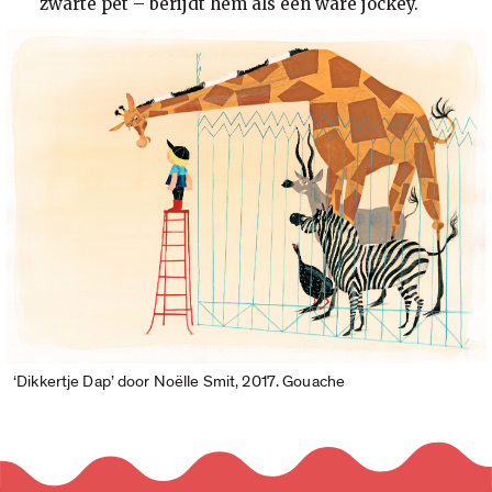
zwarte pet – berijdt hem als een ware jockey.
‘Dikkertje Dap’ door Noëlle Smit, 2017. Gouache