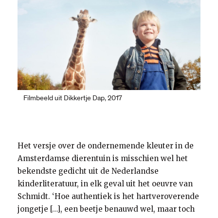
Dikkertje Dap klom van de trap
met een griezelig grote stap.
Op de nek van de giraf
zette Dikkertje Dap zich af,
roetsjj daar gleed hij met een vaart
tot aan ’t kwastje van de staart.
Filmbeeld uit Dikkertje Dap, 2017
Boem!
Au!!
Het versje over de ondernemende kleuter in de
Dag Giraf, zei Dikkertje Dap.
Amsterdamse dierentuin is misschien wel het
Morgen kom ik weer hier met de
bekendste gedicht uit de Nederlandse
trap.
kinderliteratuur, in elk geval uit het oeuvre van
Schmidt. ‘Hoe authentiek is het hartveroverende
jongetje […], een beetje benauwd wel, maar toch