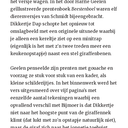
het versje wagen. In het door Harrie Geelen
geïllustreerde prentenboek
Beestenboel
waren elf
dierenversjes van Schmidt bijeengebracht.
Dikkertje Dap schopte het opnieuw tot
omslagbeeld met een originele uitsnede waarbij
je alleen een kereltje ziet op een minitrap
(eigenlijk is het met z’n twee treden meer een
keukenopstapje) naast een stel giraffenbenen.
Geelen penseelde zijn prenten met gouache en
voorzag ze stuk voor stuk van een kader, als
kleine schilderijtjes. In het binnenwerk werd het
vers uitgesmeerd over vijf pagina’s met
eenzelfde aantal tekeningen waarbij een
opvallend verschil met Bijmoer is dat Dikkertje
niet naar het hoogste punt van de giraffennek
klimt (dat lukt met zo’n opstapje natuurlijk niet),
maar de giraf zich naar het jongetje toebuigt,