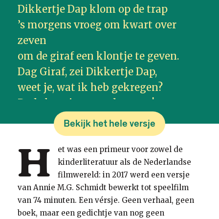
Dikkertje Dap klom op de trap
’s morgens vroeg om kwart over
zeven
om de giraf een klontje te geven.
Dag Giraf, zei Dikkertje Dap,
weet je, wat ik heb gekregen?
Rode laarsjes voor de regen!
’t Is toch niet waar, zei de giraf,
Bekijk het hele versje
Dikkertje, Dikkertje, ik sta paf.
H
et was een primeur voor zowel de
kinderliteratuur als de Nederlandse
O Giraf, zei Dikkertje Dap,
filmwereld: in 2017 werd een versje
’k moet je nog veel meer vertellen:
van Annie M.G. Schmidt bewerkt tot speelfilm
Ik kan al drie letters spellen:
van 74 minuten. Een vérsje. Geen verhaal, geen
a b c, is dat niet knap?
boek, maar een gedichtje van nog geen