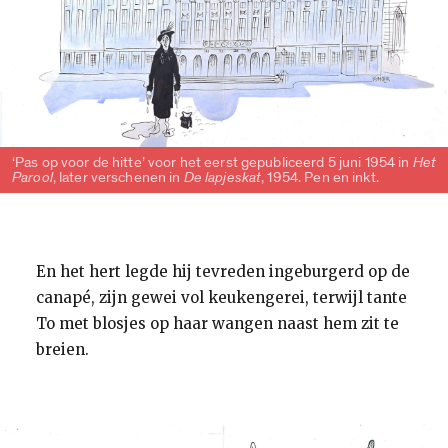
‘Pas op voor de hitte’ voor het eerst gepubliceerd 5 juni 1954 in
Het
Parool
, later verschenen in
De lapjeskat
, 1954. Pen en inkt.
En het hert legde hij tevreden ingeburgerd op de
canapé, zijn gewei vol keukengerei, terwijl tante
To met blosjes op haar wangen naast hem zit te
breien.