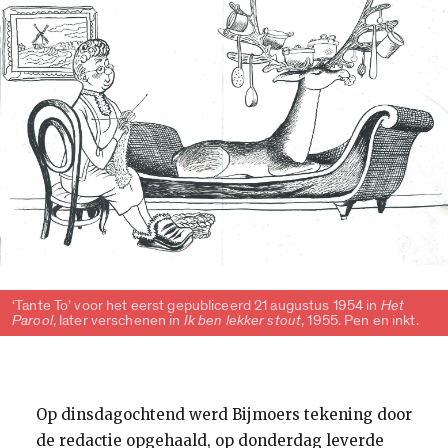
‘Tante To’ voor het eerst gepubliceerd 21 augustus 1954 in
Het
Parool
, later verschenen in
Ik ben lekker stout
, 1955. Pen en inkt.
Op dinsdagochtend werd Bijmoers tekening door
de redactie opgehaald, op donderdag leverde