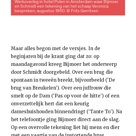
Werkoverleg in hotel Polen in Amsterdam waar Bijmoer
en Schmidt een tekening van het schaap Veronica
bespreken, augustus 1950. © Frits Gerritsen
Maar alles begon met de versjes. In de
beginjaren bij de krant ging dat zo: op
maandagavond kreeg Bijmoer het onderwerp
door Schmidt doorgebeld. Over een brug die
spontaan in tweeën breekt, bijvoorbeeld (‘De
brug van Breukelen’). Over een juffrouw die
smelt op de Dam (‘Pas op voor de hitte’) of een
onverzettelijk hert dat een keurig
dameshuishouden binnendringt (‘Tante To’). Na
het telefoontje ging Bijmoer direct aan de slag.
Op een overvolle tekening liet hij mens en dier
met een vaartje van de instortende brug