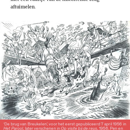
aftuimelen.
‘De brug van Breukelen’, voor het eerst gepubliceerd 7 april 1956 in
Het Parool
, later verschenen in
Op visite bij de reus
, 1956. Pen en