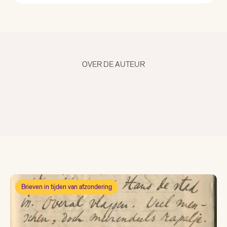
Alle curatoren
Aad Meinderts
OVER DE AUTEUR
Alfred Birney
Alma Mathijsen
Anne Louïse van den Dool
Bertram Mourits
Brieven in tijden van afzondering
Bregje Hofstede