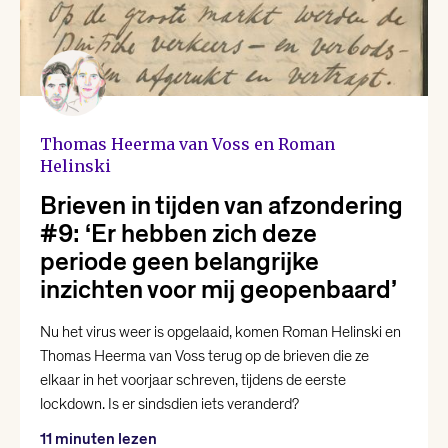
Christiaan Weijts
Dean Bowen
Eline Kortekaas
Thomas Heerma van Voss en Roman
Helinski
Ellen Deckwitz
Brieven in tijden van afzondering
#9: ‘Er hebben zich deze
Emma van Hooff
periode geen belangrijke
inzichten voor mij geopenbaard’
Femke Brockhus
Nu het virus weer is opgelaaid, komen Roman Helinski en
Thomas Heerma van Voss terug op de brieven die ze
Hanna Bervoets
elkaar in het voorjaar schreven, tijdens de eerste
lockdown. Is er sindsdien iets veranderd?
Joost Oomen
11 minuten lezen