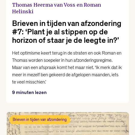
Thomas Heerma van Voss en Roman
Helinski
Yannick Dangre
Brieven in tijden van afzondering
#7: ‘Plant je al stippen op de
Yentl van Stokkum
horizon of staar je de leegte in?’
Het optimisme keert terug in de straten en ook Roman en
Thomas worden soepeler in hun afzonderingsregime.
Maar van een afspraak komt het maar niet. ‘Ik merk dat ik
meer in mezelf ben gekeerd de afgelopen maanden, iets
te veel misschien.’
9 minuten lezen
Brieven in tijden van afzondering