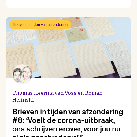
Karin Amatmoekrim
Brieven in tijden van afzondering
Lieke Marsman
Loranne Davelaar
Marjolein Visser
Marsha Keja
Thomas Heerma van Voss en Roman
Helinski
Mohammed Benzakour
Brieven in tijden van afzondering
#8: ‘Voelt de corona-uitbraak,
Nikki Dekker
ons schrijven erover, voor jou nu