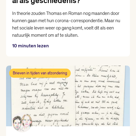
al als geschiedenis?’
Nina Polak
In theorie zouden Thomas en Roman nog maanden door
kunnen gaan met hun corona-correspondentie. Maar nu
Philip Huff
het sociale leven weer op gang komt, voelt dit als een
natuurlijk moment om af te sluiten.
Raoul de Jong
10 minuten lezen
Renée van Marissing
Brieven in tijden van afzondering
Roman Helinski
Roos van Rijswijk
Thomas Heerma van Voss
Valentijn Hoogenkamp