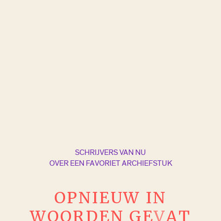
SCHRIJVERS VAN NU
OVER EEN FAVORIET ARCHIEFSTUK
O
P
N
I
E
U
W
I
N
W
O
O
R
D
E
N
G
E
V
A
T