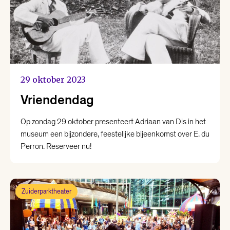
Meld je aan
voor de nieuwsbrief
29 oktober 2023
Schrijf je nu in!
Vriendendag
Opent in een nieuw tabblad
Op zondag 29 oktober presenteert Adriaan van Dis in het
museum een bijzondere, feestelijke bijeenkomst over E. du
Volg ons op
Perron. Reserveer nu!
social media
Zuiderparktheater
COOKIEBELEID
VOORWAARDEN
BEZOEKERSVOORWAARDEN