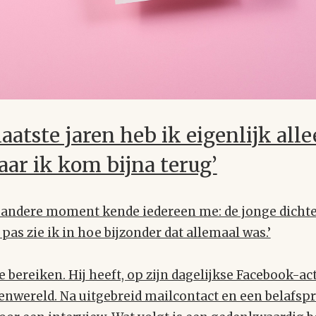
 laatste jaren heb ik eigenlijk al
ar ik kom bijna terug’
 andere moment kende iedereen me: de jonge dichter 
as zie ik in hoe bijzonder dat allemaal was.’
te bereiken. Hij heeft, op zijn dagelijkse Facebook-act
tenwereld. Na uitgebreid mailcontact en een belafs