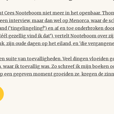
jnt Cees Nooteboom niet meer in het openbaar. Thom
en interview, maar dan wel op Menorca, waar de sc
and (‘tingelingeling!’) en af en toe onderbroken doo
Héél gezellig vind ik dat’), vertelt Nooteboom over zi
, zijn oude dagen op het eiland, en ‘die vergangene 
een suite van toevalligheden. Veel dingen vloeiden g
 waar ik toevallig was. Zo schreef ik mijn boeken oo
Op een gegeven moment groeiden ze, kregen de zinn