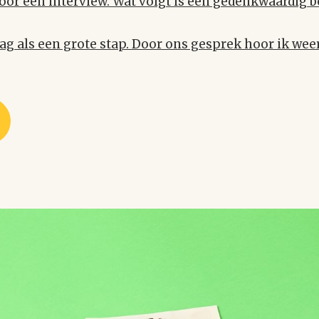
r een interview. Wat volgt is een gedenkwaardig bez
g als een grote stap. Door ons gesprek hoor ik weer