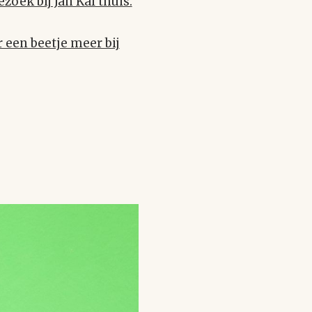
oek bij Jan Kal thuis.
 een beetje meer bij