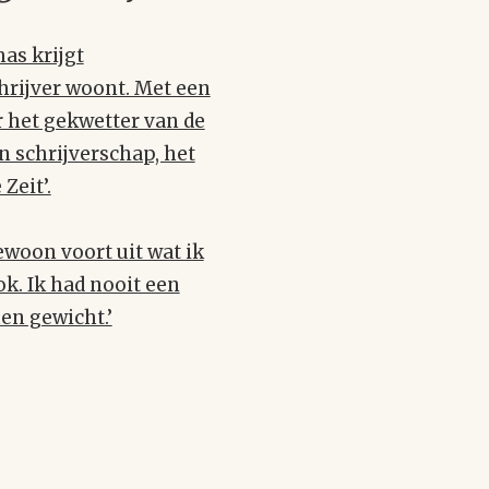
as krijgt
hrijver woont. Met een
r het gekwetter van de
jn schrijverschap, het
Zeit’.
ewoon voort uit wat ik
k. Ik had nooit een
en gewicht.’