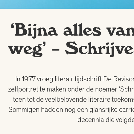
‘Bijna alles va
weg’ – Schrijve
In 1977 vroeg literair tijdschrift De Revi
zelfportret te maken onder de noemer ‘Schrij
toen tot de veelbelovende literaire toek
Sommigen hadden nog een glansrijke carrièr
decennia die volgde