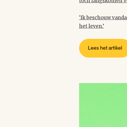
toch langskomen voo
‘Ik beschouw vandaa
het leven.’